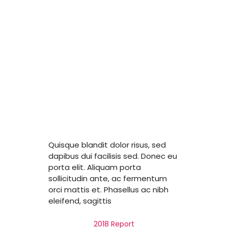
Our
Stock
Repor
ts
Quisque blandit dolor risus, sed
dapibus dui facilisis sed. Donec eu
porta elit. Aliquam porta
sollicitudin ante, ac fermentum
orci mattis et. Phasellus ac nibh
eleifend, sagittis
2018 Report