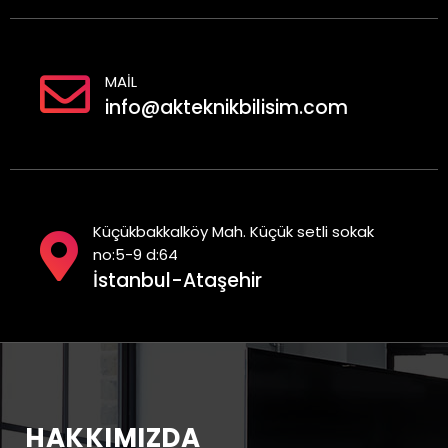
MAİL
info@akteknikbilisim.com
Küçükbakkalköy Mah. Küçük setli sokak
no:5-9 d:64
İstanbul-Ataşehir
HAKKIMIZDA