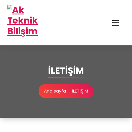
İçeriğe
geç
.
İLETİŞİM
Ana sayfa
-
İLETİŞİM